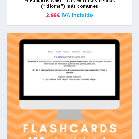
Flashcards Anki – Las 99 frases hechas
(“idioms”) más comunes
3,99
€
IVA Incluido