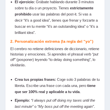
El ejercicio:
Grábate hablando durante 3 minutos
sobre tu día o un proyecto. Tienes
estrictamente
prohibido
usar las palabras del post-it. Si vas a
decir “it’s a good idea”, tienes que frenar y forzarte a
buscar en tu mente “it’s an outstanding idea” o “it’s a
brilliant idea”.
2. Personalización extrema (la regla del “yo”)
El cerebro no retiene definiciones de diccionario, retiene
historias y emociones. Si aprendes el phrasal verb
“put
off”
(posponer) leyendo “to delay doing something”, lo
olvidarás.
Crea tus propias frases:
Coge solo 3 palabras de tu
libreta. Escribe una frase con cada una, pero
tiene
que ser 100% real y aplicable a tu vida
.
Ejemplo:
“I always put off doing my taxes until the
last minute”
o
“My boss put off the meeting again”
.