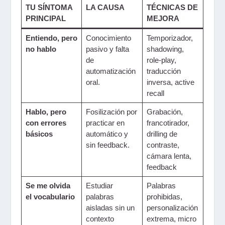
TU SÍNTOMA
LA CAUSA
TÉCNICAS DE
PRINCIPAL
MEJORA
Entiendo, pero
Conocimiento
Temporizador,
no hablo
pasivo y falta
shadowing,
de
role-play,
automatización
traducción
oral.
inversa, active
recall
Hablo, pero
Fosilización por
Grabación,
con errores
practicar en
francotirador,
básicos
automático y
drilling de
sin feedback.
contraste,
cámara lenta,
feedback
Se me olvida
Estudiar
Palabras
el vocabulario
palabras
prohibidas,
aisladas sin un
personalización
contexto
extrema, micro