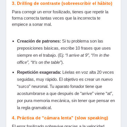
3. Drilling de contraste (sobreescribir el hábito)
Para corregir un error fosilizado, tienes que repetir la
forma correcta tantas veces que la incorrecta te
empiece a sonar mal.
Creación de patrones:
Si tu problema son las
preposiciones básicas, escribe 10 frases que uses
siempre en el trabajo. (Ej:
“I arrive at 9”, “I’m in the
office”, “It’s on the table”
).
Repetición exagerada:
Léelas en voz alta 20 veces
seguidas, muy rápido. El objetivo es crear un nuevo
“surco” neuronal. Tu aparato fonador tiene que
acostumbrarse a que después de “arrive” viene “at”,
por pura memoria mecánica, sin tener que pensar en
la regla gramatical.
4. Práctica de “cámara lenta” (slow speaking)
El error fosilizado sobrevive gracias a la velocidad.