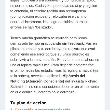
inglés, tu objetivo era sobrevivir y comunicarte rápido,
no ser preciso. Cada vez que decías
he play
y alguien
te entendía, tu cerebro recibía una recompensa
(comunicación exitosa) y reforzaba ese camino
neuronal incorrecto. Has logrado fluidez, pero tus
errores se han “fosilizado”.
Tienes mucha gramática acumulada pero llevas
demasiado tiempo
practicando sin feedback
. Vas en
piloto automático y tu cerebro ya no registra que está
cometiendo ese error porque su único objetivo es
sobrevivir a la conversación. Esa vía neuronal ahora es
una autopista rapidísima. Para dejar de cometer ese
error, no necesitas estudiar más la regla gramatical (ya
te la sabes), necesitas aplicar la
Hipótesis del
Noticing (Atención Consciente)
del lingüista Richard
Schmidt: si no eres consciente del error en el momento
en que ocurre, tu cerebro no lo corregirá.
Tu plan de acción
1. Grabación y autotranscripción